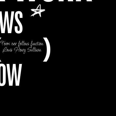
WS 
(
) 
Form ever follows function
Louis Henry Sullivan
OW 