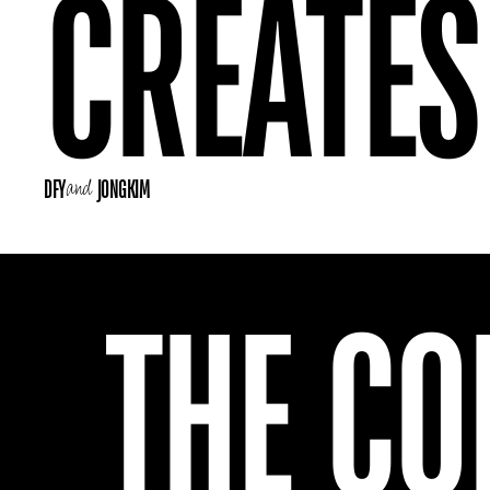
CREATES
and 
DFY
JONGKIM
THE CO