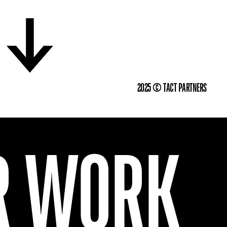
←
2025 © TACT PARTNERS
UR WORK