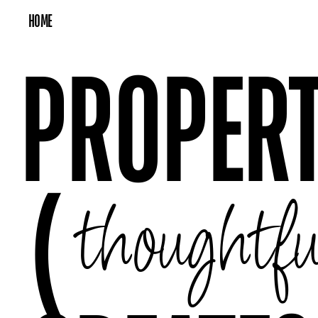
HOME
PROPERT
(
thoughtfu