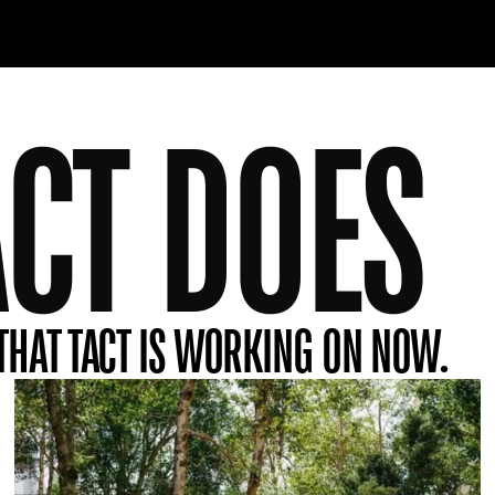
CT DOES
T THAT TACT IS WORKING ON NOW.