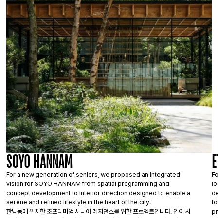
SOYO HANNAM
E
For a new generation of seniors, we proposed an integrated 
Fo
vision for SOYO HANNAM from spatial programming and 
lo
concept development to interior direction designed to enable a 
de
serene and refined lifestyle in the heart of the city.
to
한남동에 위치한 초프리미엄 시니어 레지던스를 위한 프로젝트입니다. 입이 시
p